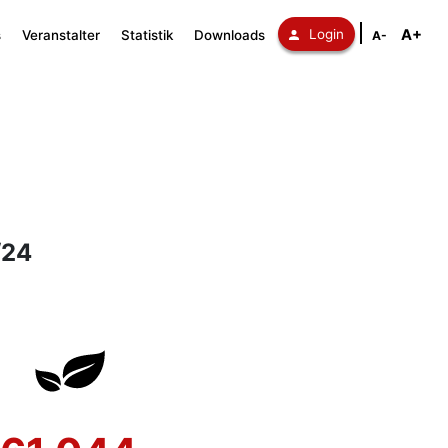
A+
Login
s
Veranstalter
Statistik
Downloads
A-
/24