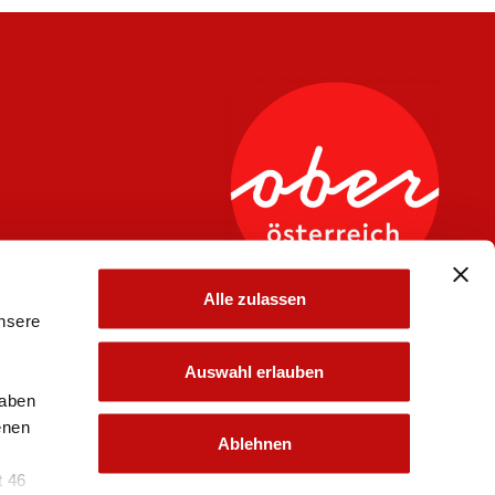
Alle zulassen
unsere
Auswahl erlauben
haben
enen
Ablehnen
t 46