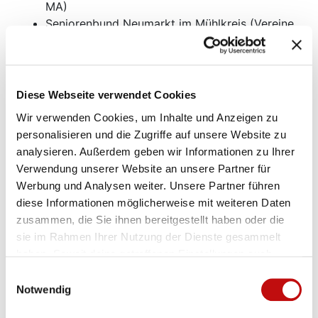
MA)
Seniorenbund Neumarkt im Mühlkreis (Vereine
und Organisationen 201 - 1.000 Mitglieder)
Mittelschule Hochburg-Ach (Neueinsteiger
Schulen)
Diese Webseite verwendet Cookies
Ausgezeichnete Radler:innen
Wir verwenden Cookies, um Inhalte und Anzeigen zu
Am 17. November wurden die Bundessieger:innen
personalisieren und die Zugriffe auf unsere Website zu
2025 ausgezeichnet – vom kleinsten Unternehmen
analysieren. Außerdem geben wir Informationen zu Ihrer
bis zur größten Gemeinde. Auf der Bühne standen
Verwendung unserer Website an unsere Partner für
Menschen, die eines gemeinsam haben: Sie reden
Werbung und Analysen weiter. Unsere Partner führen
nicht nur über Veränderung, sie leben sie.
diese Informationen möglicherweise mit weiteren Daten
Bürgermeister:innen, die voranradeln.
zusammen, die Sie ihnen bereitgestellt haben oder die
Lehrer:innen, die mit ihren Klassen den Schulweg neu
sie im Rahmen Ihrer Nutzung der Dienste gesammelt
denken.
haben. Soweit deine getroffenen Einstellungen auch
Unternehmer:innen, die ihr Team aufs Rad bringen.
Anbieter umfassen, die Daten in Staaten ohne Vorliegen
Einwilligungsauswahl
Vereine, die Gemeinschaft auf zwei Rädern leben.
eines Angemessenheitsbeschlusses nach Art 45 DSGVO
Notwendig
und ohne geeignete Garantien nach Art 46 DSGVO
Alle Fotos der Auszeichnungsveranstaltung (©